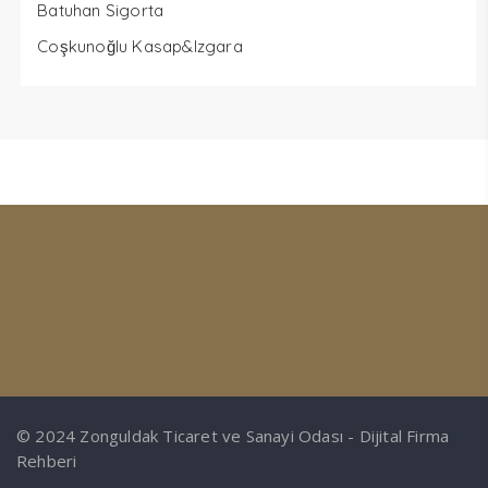
Batuhan Sigorta
Coşkunoğlu Kasap&Izgara
© 2024 Zonguldak Ticaret ve Sanayi Odası - Dijital Firma
Rehberi