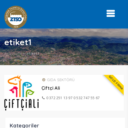
etiket1
››
etiket1
Anasayfa
GOLD FİRMA
GIDA SEKTÖRÜ
Çiftçi Ali
0 372 251 13 97 0 532 747 55 67
Kategoriler